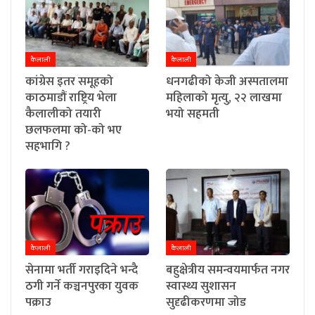
कैलाली
कैलाली
कांग्रेस इतर समूहको
धनगढीको केजी अस्पतालमा
काठमाडौं राष्ट्रिय भेला
महिलाको मृत्यु, २२ लाखमा
कैलालीको तयारी
भयो सहमती
छलफलमा को-को भए
सहभागि ?
कैलाली
कैलाली
सेनामा भर्ती गराइदिने भन्दै
बहुक्षेत्रीय समन्वयमार्फत नगर
ठगी गर्ने कञ्चनपुरका युवक
स्वास्थ्य सुशासन
पक्राउ
सुदृढीकरणमा जोड