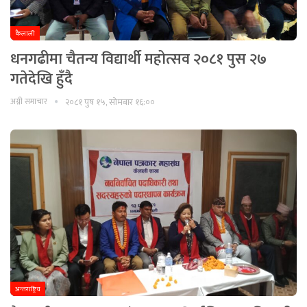
कैलाली
धनगढीमा चैतन्य विद्यार्थी महोत्सव २०८१ पुस २७
गतेदेखि हुँदै
अग्नी समाचार
२०८१ पुष १५, सोमबार १६:००
अन्तराष्ट्रिय