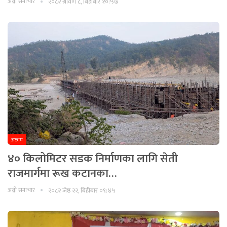
अग्नी समाचार
२०८२ श्रावण ८, बिहीबार १०:५७
अछाम
४० किलोमिटर सडक निर्माणका लागि सेती
राजमार्गमा रूख कटानका…
अग्नी समाचार
२०८२ जेष्ठ २२, बिहीबार ०९:४५