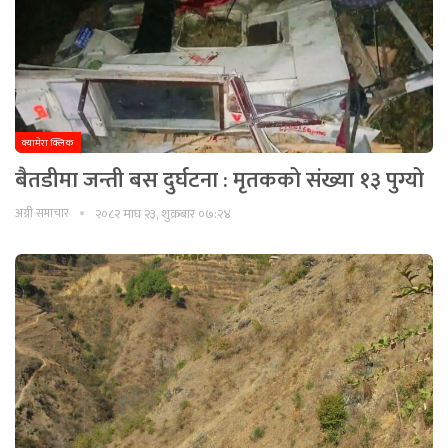
क्यामेरा क्लिक
बैतडीमा जन्ती बस दुर्घटना : मृतकको संख्या १३ पुग्यो
अग्नी समाचार
२०८२ माघ २३, शुक्रबार ०७:२४