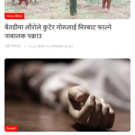
क्यामेरा क्लिक
बैतडीमा लौरोले कुटेर गोरुलाई भिरबाट फाल्ने
नाबालक पक्राउ
अग्नी समाचार
२०८३ श्रावण १२, मंगलवार १६:४९
कैलाली