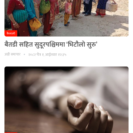
कैलाली
बैतडी सहित सुदूरपश्चिममा ‘भिटौलो सुरु’
अग्नी समाचार
२०८२ चैत्र १, आईतवार १२:३५