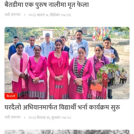
बैतडीमा एक पुरुष नालीमा मृत फेला
अग्नी समाचार
२०८३ श्रावण ७, बिहीबार ०७:५६
कैलाली
घरदैलो अभियानमार्फत विद्यार्थी भर्ना कार्यक्रम सुरु
अग्नी समाचार
२०८३ बैशाख १६, बुधबार ०७:५८