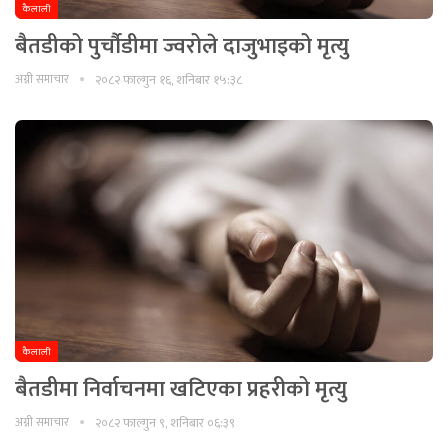
कैलाली
बैतडीको पुर्चौडीमा ज्वरोले दाजुभाइको मृत्यु
अग्नी समाचार
२०८२ फाल्गुन १६, शनिबार १५:३८
कैलाली
बैतडीमा निर्वाचनमा खटिएका प्रहरीको मृत्यु
अग्नी समाचार
२०८२ फाल्गुन ९, शनिबार ०६:३९