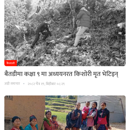
कैलाली
बैतडीमा कक्षा ९ मा अध्ययनरत किशोरी मृत भेटिइन्
अग्नी समाचार
२०८२ चैत्र १९, बिहीबार ०८:२९