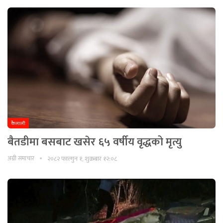
कैलाली
बैतडीमा बसबाट खसेर ६५ वर्षीय वृद्धको मृत्यु
अग्नी समाचार
२०८२ फाल्गुन १, शुक्रबार १२:०८