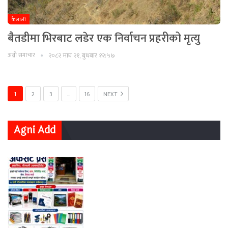
कैलाली
बैतडीमा भिरबाट लडेर एक निर्वाचन प्रहरीको मृत्यु
अग्नी समाचार
२०८२ माघ २१, बुधबार १२:५७
1
2
3
…
16
NEXT
Agni Add