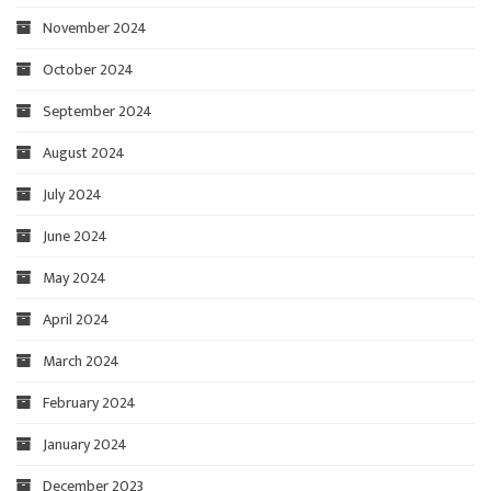
November 2024
October 2024
September 2024
August 2024
July 2024
June 2024
May 2024
April 2024
March 2024
February 2024
January 2024
December 2023