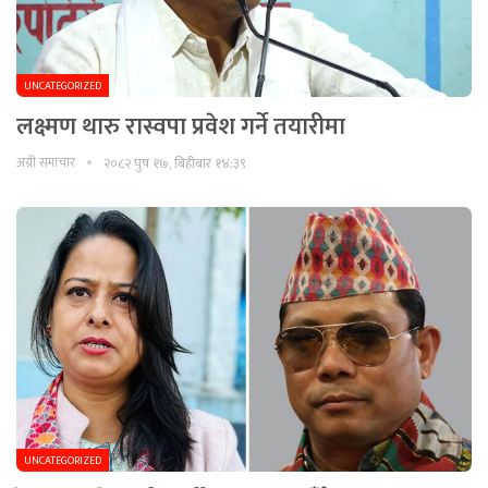
UNCATEGORIZED
लक्ष्मण थारु रास्वपा प्रवेश गर्ने तयारीमा
अग्नी समाचार
२०८२ पुष १७, बिहीबार १४:३९
UNCATEGORIZED