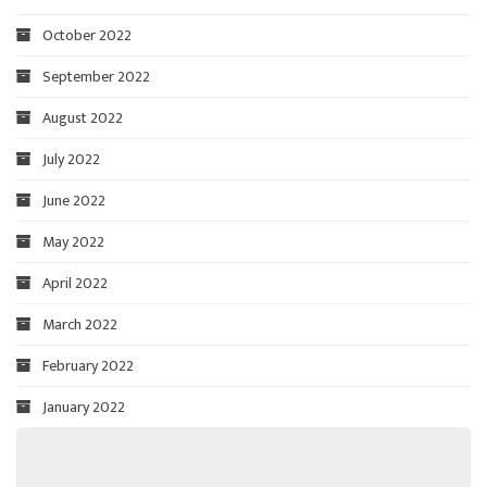
October 2022
September 2022
August 2022
July 2022
June 2022
May 2022
April 2022
March 2022
February 2022
January 2022