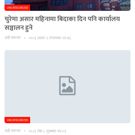
UNCATEGORIZED
चुरेमा असार महिनामा बिदाका दिन पनि कार्यालय
सञ्चालन हुने
अग्नी समाचार
२०८३ असार २, मंगलवार २१:४६
UNCATEGORIZED
अग्नी समाचार
२०८३ जेष्ठ ८, शुक्रबार १४:०३