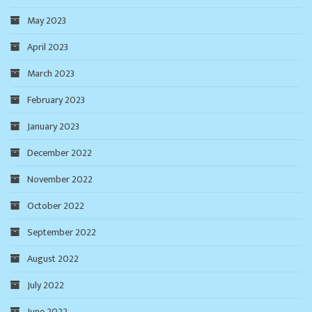
May 2023
April 2023
March 2023
February 2023
January 2023
December 2022
November 2022
October 2022
September 2022
August 2022
July 2022
June 2022