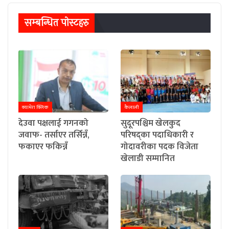
सम्बन्धित पाेस्टहरु
क्यामेरा क्लिक
कैलाली
देउवा पक्षलाई गगनको
सुदूरपश्चिम खेलकुद
जवाफ- तर्साएर तर्सिन्नँ,
परिषद्का पदाधिकारी र
फकाएर फकिन्नँ
गोदावरीका पदक विजेता
खेलाडी सम्मानित