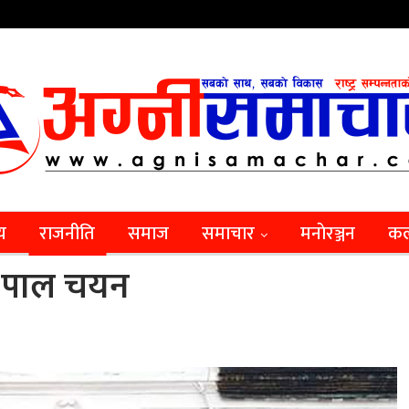
िय
राजनीति
समाज
समाचार
मनाेरञ्जन
कल
नः पाल चयन