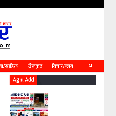
ा/साहित्य
खेलकुद
विचार/ब्लग
Agni Add