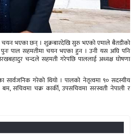
 पाल चयन भएका छन् । शुक्रबारदेखि सुरु भएको एमाले बैतडीको
मा पुनः पाल सहमतीमा चयन भएका हुन । उनी यस अघि पनि
ा गोरखबहादुर चन्दले सहमती गरेपछि पाललाई अध्यक्ष घोषणा
िका सार्वजनिक गरेको थियो । पालको नेतृत्वमा ९० सदस्यीय
ल बम, सचिवमा चक्र कार्की, उपसचिवमा सरस्वती नेपाली र