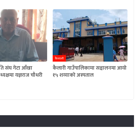
कैलाली
योति संघ गेटा आँखा
कैलारी गाउँपालिकामा सञ्चालनमा आयो
यक्षमा यज्ञराज चौधरी
१५ शय्याको अस्पताल