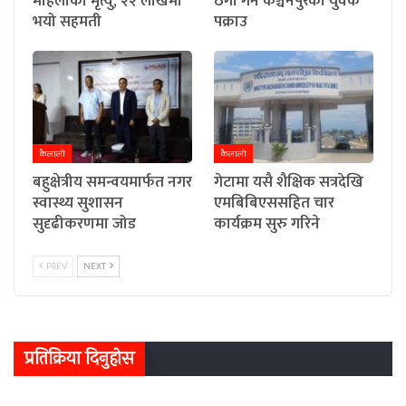
महिलाको मृत्यु, २२ लाखमा
ठगी गर्ने कञ्चनपुरका युवक
भयो सहमती
पक्राउ
कैलाली
कैलाली
बहुक्षेत्रीय समन्वयमार्फत नगर
गेटामा यसै शैक्षिक सत्रदेखि
स्वास्थ्य सुशासन
एमबिबिएससहित चार
सुदृढीकरणमा जोड
कार्यक्रम सुरु गरिने
PREV
NEXT
प्रतिक्रिया दिनुहोस