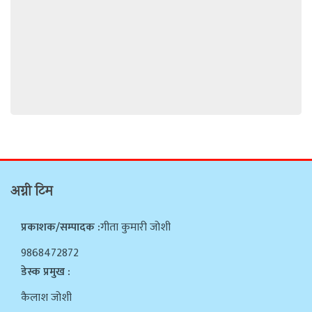
अग्नी टिम
प्रकाशक/सम्पादक :
गीता कुमारी जोशी
9868472872
डेस्क प्रमुख :
कैलाश जोशी