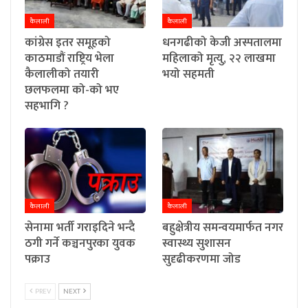
कैलाली
कैलाली
कांग्रेस इतर समूहको
धनगढीको केजी अस्पतालमा
काठमाडौं राष्ट्रिय भेला
महिलाको मृत्यु, २२ लाखमा
कैलालीको तयारी
भयो सहमती
छलफलमा को-को भए
सहभागि ?
कैलाली
कैलाली
सेनामा भर्ती गराइदिने भन्दै
बहुक्षेत्रीय समन्वयमार्फत नगर
ठगी गर्ने कञ्चनपुरका युवक
स्वास्थ्य सुशासन
पक्राउ
सुदृढीकरणमा जोड
PREV
NEXT