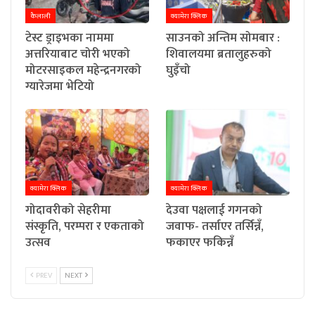
कैलाली
क्यामेरा क्लिक
टेस्ट ड्राइभका नाममा
साउनको अन्तिम सोमबार :
अत्तरियाबाट चोरी भएको
शिवालयमा ब्रतालुहरुको
मोटरसाइकल महेन्द्रनगरको
घुइँचो
ग्यारेजमा भेटियो
क्यामेरा क्लिक
क्यामेरा क्लिक
गोदावरीको सेहरीमा
देउवा पक्षलाई गगनको
संस्कृति, परम्परा र एकताको
जवाफ- तर्साएर तर्सिन्नँ,
उत्सव
फकाएर फकिन्नँ
PREV
NEXT