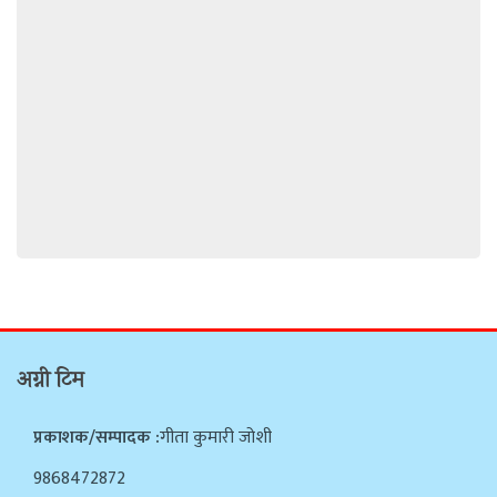
अग्नी टिम
प्रकाशक/सम्पादक :
गीता कुमारी जोशी
9868472872