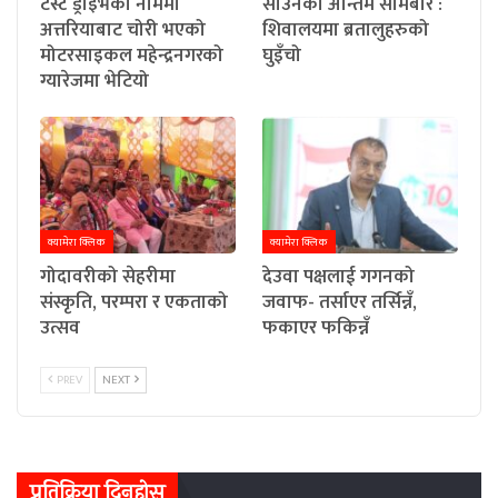
टेस्ट ड्राइभका नाममा
साउनको अन्तिम सोमबार :
अत्तरियाबाट चोरी भएको
शिवालयमा ब्रतालुहरुको
मोटरसाइकल महेन्द्रनगरको
घुइँचो
ग्यारेजमा भेटियो
क्यामेरा क्लिक
क्यामेरा क्लिक
गोदावरीको सेहरीमा
देउवा पक्षलाई गगनको
संस्कृति, परम्परा र एकताको
जवाफ- तर्साएर तर्सिन्नँ,
उत्सव
फकाएर फकिन्नँ
PREV
NEXT
प्रतिक्रिया दिनुहोस