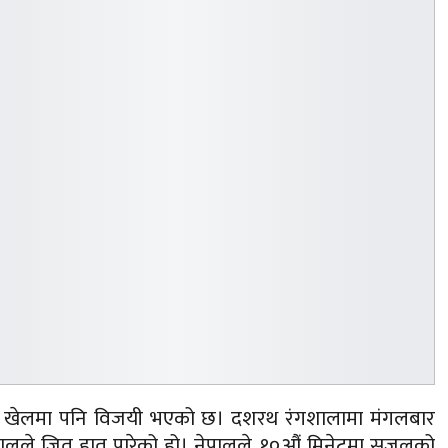
ीपूर्ण खेलमा पनि विजयी भएको छ। दशरथ रंगशालामा मंगलबार
पालले जित हात पारेको हो। नेपालले १०औं मिनेटमा सुजलको