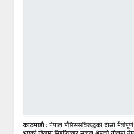
काठमाडौं :
नेपाल मौरिससविरुद्धको दोस्रो मैत्र
भएको खेलमा मिडफिल्डर सुजल श्रेष्ठको गोलमा ने