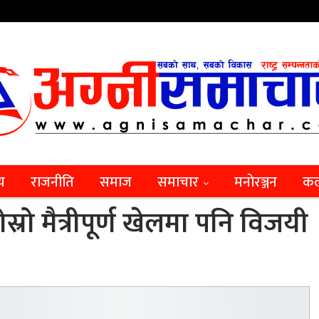
िय
राजनीति
समाज
समाचार
मनाेरञ्जन
कल
्रो मैत्रीपूर्ण खेलमा पनि विजयी