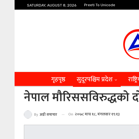
Preeti To Unicode
SATURDAY, AUGUST 8, 2026
गृहपृष्ठ
सुदूरपश्चिम प्रदेश
राष्ट्र
नेपाल मौरिससविरुद्धको दोस
On
२०७८ माघ १८, मंगलवार १९:१३
By
अग्नी समाचार