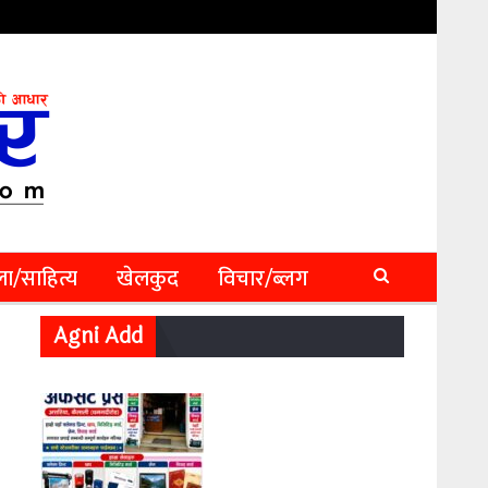
ा/साहित्य
खेलकुद
विचार/ब्लग
Agni Add