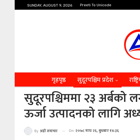
Preeti To Unicode
SUNDAY, AUGUST 9, 2026
गृहपृष्ठ
सुदूरपश्चिम प्रदेश
राष्ट्र
सुदूरपश्चिममा २३ अर्बको 
ऊर्जा उत्पादनको लागि अध्
On
२०७८ माघ २६, बुधबार १४:३६
By
अग्नी समाचार