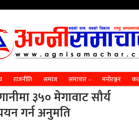
िय
राजनीति
समाज
समाचार
मनाेरञ्जन
कल
लगानीमा ३५० मेगावाट सौर्य
ययन गर्न अनुमति