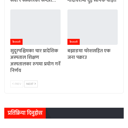
सेवा र संस्कारको सन्देश…
गोदावरीमा दुई सैनिक घाइते
कैलाली
कैलाली
सुदूरपश्चिमका चार प्रादेशिक
बझाङमा चरेशसहित एक
अस्पताल शिक्षण
जना पक्राउ
अस्पतालका रुपमा प्रयोग गर्ने
निर्णय
PREV
NEXT
प्रतिक्रिया दिनुहोस