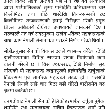
उनले तिंकर सडक अन्तर्गत यही माघ १७ गते सरकारले
व्यास गाउँपालिकाको तुसर पानीदेखि कोठेधारसम्म चार
किलोमिटर तथा कोठे धारदेखि तिंकरसम्मको ८७
किलोमिटर सडकखण्डको हवाई निरीक्षण गरेको प्रमुख
जिल्ला अधिकारी दीर्घराज उपाध्यायले जानकारी दिए ।
सरकारले गत वर्ष सदरमुकाम खलंगा–तिंकर सडकखण्डको
आधा काम नेपाली सेनामार्फत गराउने निर्णय गरेको थियो ।
सोहीअनुसार सेनाको विकास दलले व्यास–२ कोठेधारदेखि
दुम्लीङसम्मका विभिन्न खण्डमा सडक निर्माणको काम
थालनी गरेको छ । विसं २०६५र६६ देखि निर्माण सुरु
गरिएको यो सडकखण्ड कञ्चनपुरको ब्रह्देवदेखि दार्चुलाको
तिंकरसम्म पुग्ने सामरिक महत्वको सडक हो । यसअघि
नेपाली सेनाले साढे चार मिटर बढी घोरेटो बाटोसमेत यस
क्षेत्रमा काटेको छ ।
धनगढीबाट नेपाली सेनाको हेलिकोप्टरमार्फत दर्चुला पुगेका
शर्मासँगै रक्षा मन्त्रालयका सचिव किरणराज शर्मा पनि