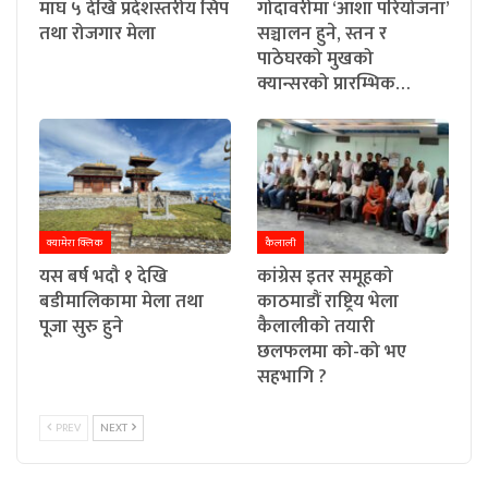
माघ ५ देखि प्रदेशस्तरीय सिप
गोदावरीमा ‘आशा परियोजना’
तथा रोजगार मेला
सञ्चालन हुने, स्तन र
पाठेघरको मुखको
क्यान्सरको प्रारम्भिक…
क्यामेरा क्लिक
कैलाली
यस बर्ष भदौ १ देखि
कांग्रेस इतर समूहको
बडीमालिकामा मेला तथा
काठमाडौं राष्ट्रिय भेला
पूजा सुरु हुने
कैलालीको तयारी
छलफलमा को-को भए
सहभागि ?
PREV
NEXT