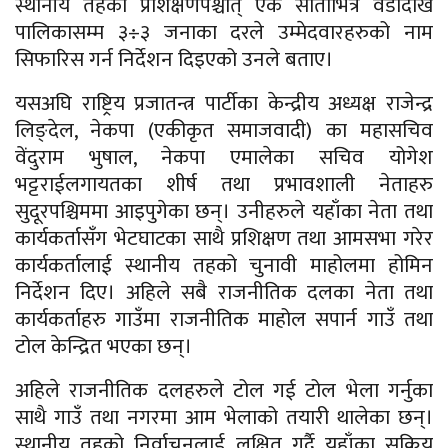
स्थानीय तहको प्रशिक्षणपश्चात् एक साताभित्रै वडादेखि
पालिकासम्म ३÷३ जनाका दरले उम्मेदवारहरुको नाम
सिफारिस गर्न निर्देशन दिइएको उनले बताए।
यसअघि राष्ट्रिय प्रजातन्त्र पार्टीका केन्द्रीय अध्यक्ष राजेन्द्र
लिङ्देल, नेकपा (एकीकृत समाजवादी) का महासचिव
वेंदुराम भुषाल, नेकपा एमालेका सचिव योगेश
भट्टराईलगायतका शीर्ष तथा प्रभावशाली नेताहरु
सुदूरपश्चिममा आइपुगेका छन्। उनीहरुले यहाँका नेता तथा
कार्यकर्तासँग भेटघाटका साथै प्रशिक्षण तथा आमसभा गरेर
कार्यकर्तालाई स्थानीय तहको चुनावी माहोलमा होमिन
निर्देशन दिए। अहिले सबै राजनीतिक दलका नेता तथा
कार्यकर्ताहरु गाउँमा राजनीतिक माहोल सपार्न गाउँ तथा
टोल केन्द्रित भएका छन्।
अहिले राजनीतिक दलहरुले टोल गई टोल भेला गर्नुका
साथै गाउँ तथा नगरमा आम भेलाको तयारी थालेका छन्।
स्थानीय तहको निर्वाचनलाई लक्षित गर्दै यहाँका सक्रिय