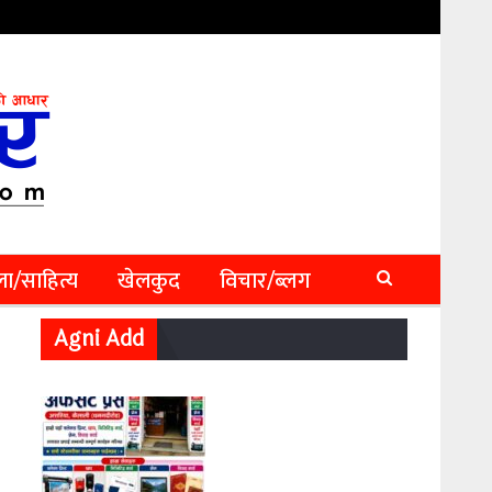
ा/साहित्य
खेलकुद
विचार/ब्लग
Agni Add