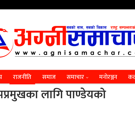
िय
राजनीति
समाज
समाचार
मनाेरञ्जन
कल
प्रमुखका लागि पाण्डेयको