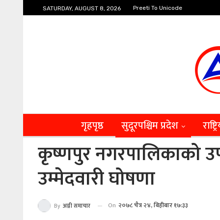
Preeti To Unicode
SATURDAY, AUGUST 8, 2026
गृहपृष्ठ
सुदूरपश्चिम प्रदेश
राष्ट्र
कृष्णपुर नगरपालिकाको उप
उम्मेदवारी घोषणा
On
२०७८ चैत्र २४, बिहीबार १७:३३
By
अग्नी समाचार