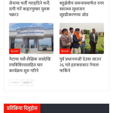
सेनामा भर्ती गराइदिने भन्दै
बहुक्षेत्रीय समन्वयमार्फत नगर
ठगी गर्ने कञ्चनपुरका युवक
स्वास्थ्य सुशासन
पक्राउ
सुदृढीकरणमा जोड
कैलाली
कैलाली
गेटामा यसै शैक्षिक सत्रदेखि
पुर्व प्रधानमन्त्री देउवा साउन
एमबिबिएससहित चार
२६ गते हङकङबाट नेपाल
कार्यक्रम सुरु गरिने
फर्किने
PREV
NEXT
प्रतिक्रिया दिनुहोस