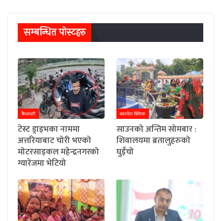
सम्बन्धित पाेस्टहरु
कैलाली
क्यामेरा क्लिक
टेस्ट ड्राइभका नाममा
साउनको अन्तिम सोमबार :
अत्तरियाबाट चोरी भएको
शिवालयमा ब्रतालुहरुको
मोटरसाइकल महेन्द्रनगरको
घुइँचो
ग्यारेजमा भेटियो