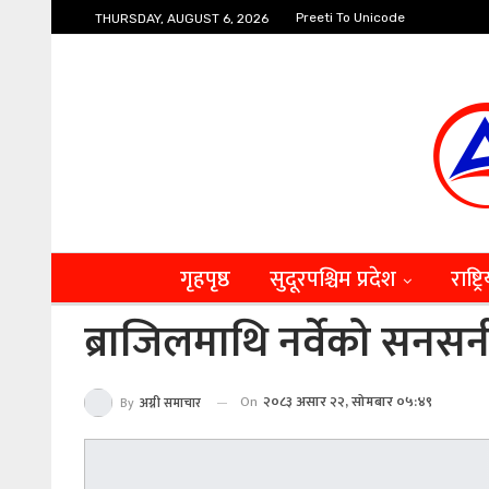
Preeti To Unicode
THURSDAY, AUGUST 6, 2026
गृहपृष्ठ
सुदूरपश्चिम प्रदेश
राष्ट्र
ब्राजिलमाथि नर्वेको सनसन
On
२०८३ असार २२, सोमबार ०५:४९
By
अग्नी समाचार