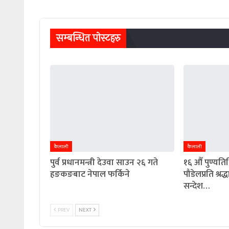
सम्बन्धित पाेस्टहरु
कैलाली
कैलाली
पुर्व प्रधानमन्त्री देउवा साउन २६ गते
१६ औँ पुण्यतिथि
हङकङबाट नेपाल फर्किने
पौडेलप्रति श्रद
सन्देश…
PREV
NEXT