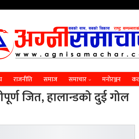
िय
राजनीति
समाज
समाचार
मनाेरञ्जन
कल
ीपूर्ण जित, हालान्डको दुई गोल