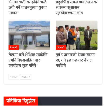
सेनामा भर्ती गराइदिने भन्दै
बहुक्षेत्रीय समन्वयमार्फत नगर
ठगी गर्ने कञ्चनपुरका युवक
स्वास्थ्य सुशासन
पक्राउ
सुदृढीकरणमा जोड
कैलाली
कैलाली
गेटामा यसै शैक्षिक सत्रदेखि
पुर्व प्रधानमन्त्री देउवा साउन
एमबिबिएससहित चार
२६ गते हङकङबाट नेपाल
कार्यक्रम सुरु गरिने
फर्किने
PREV
NEXT
प्रतिक्रिया दिनुहोस