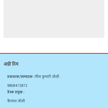
अग्नी टिम
प्रकाशक/सम्पादक :
गीता कुमारी जोशी
9868472872
डेस्क प्रमुख :
कैलाश जोशी