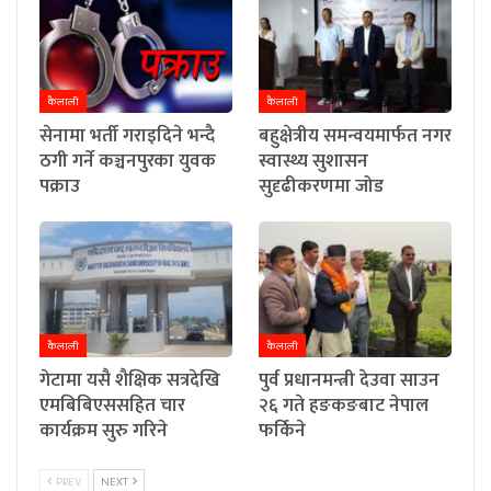
कैलाली
कैलाली
सेनामा भर्ती गराइदिने भन्दै
बहुक्षेत्रीय समन्वयमार्फत नगर
ठगी गर्ने कञ्चनपुरका युवक
स्वास्थ्य सुशासन
पक्राउ
सुदृढीकरणमा जोड
कैलाली
कैलाली
गेटामा यसै शैक्षिक सत्रदेखि
पुर्व प्रधानमन्त्री देउवा साउन
एमबिबिएससहित चार
२६ गते हङकङबाट नेपाल
कार्यक्रम सुरु गरिने
फर्किने
PREV
NEXT