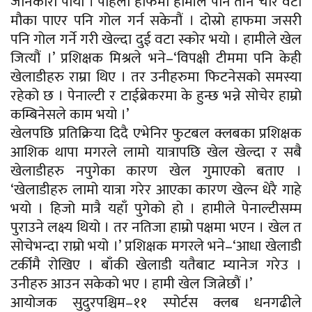
जानकारी पायौं । पहिलो हाफमा हामीले पनि तीन चार वटा
मौका पाएर पनि गोल गर्न सकेनौं । दोस्रो हाफमा जसरी
पनि गोल गर्ने गरी खेल्दा दुई वटा स्कोर भयो । हामीले खेल
जित्यौं ।’ प्रशिक्षक मिश्रले भने–‘विपक्षी टीममा पनि केही
खेलाडीहरु राम्रा थिए । तर उनीहरुमा फिटनेसको समस्या
रहेको छ । पेनाल्टी र टाईब्रेकरमा के हुन्छ भन्ने सोचेर हाम्रो
कम्बिनेसले काम भयो ।’
खेलपछि प्रतिक्रिया दिदै एभेनिर फुटबल क्लबका प्रशिक्षक
आशिक थापा मगरले लामो यात्रापछि खेल खेल्दा र सबै
खेलाडीहरु नपुगेका कारण खेल गुमाएको बताए ।
‘खेलाडीहरु लामो यात्रा गरेर आएका कारण खेल्न धेरै गाहे
भयो । हिजो मात्रै यहाँ पुगेको हो । हामीले पेनाल्टीसम्म
पुराउने लक्ष्य थियो । तर नतिजा हाम्रो पक्षमा भएन । खेल त
सोचेभन्दा राम्रो भयो ।’ प्रशिक्षक मगरले भने–‘आधा खेलाडी
टर्कीमै रोखिए । बाँकी खेलाडी यतैबाट म्यानेज गरेउ ।
उनीहरु आउन सकेको भए । हामी खेल जित्नेछौं ।’
आयोजक सुदुरपश्चिम–११ स्पोर्टस क्लब धनगढीले