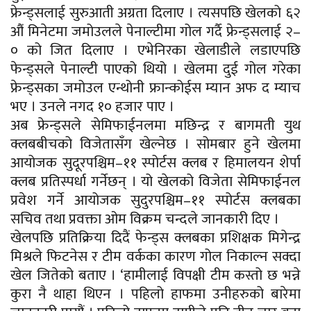
फ्रेन्ड्सलाई सुरुआती अग्रता दिलाए । त्यसपछि खेलको ६२
औं मिनेटमा जमोउलले पेनाल्टीमा गोल गर्दै फ्रेन्ड्सलाई २–
० को जित दिलाए । एभेनिरका खेलाडीले लडाएपछि
फेन्ड्सले पेनाल्टी पाएको थियो । खेलमा दुई गोल गरेका
फ्रेन्ड्सका जमोउल एन्थोनी फ्रान्कोईस म्यान अफ द म्याच
भए । उनले नगद १० हजार पाए ।
अब फ्रेन्ड्सले सेमिफाईनलमा मछिन्द्र र बागमती युथ
क्लबबीचको विजेतासँग खेल्नेछ । सोमबार हुने खेलमा
आयोजक सुदूरपश्चिम–११ स्पोर्टस क्लब र हिमालयन शेर्पा
क्लब प्रतिस्पर्धा गर्नेछन् । यो खेलको विजेता सेमिफाईनल
प्रवेश गर्ने आयोजक सुदुरपश्चिम–११ स्पोर्टस क्लबका
सचिव तथा प्रवक्ता ओम विक्रम चन्दले जानकारी दिए ।
खेलपछि प्रतिक्रिया दिदैं फेन्ड्स क्लबका प्रशिक्षक मिगेन्द्र
मिश्रले फिटनेस र टीम वर्कका कारण गोल निकाल्न सक्दा
खेल जितेको बताए । ‘हामीलाई विपक्षी टीम कस्तो छ भन्ने
कुरा नै थाहा थिएन । पहिलो हाफमा उनीहरुको बारेमा