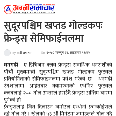
सुदूरपश्चिम खप्तड गोल्डकपः
फ्रेन्ड्स सेमिफाईनलमा
On
२०७८ फाल्गुन २२, आईतवार १९:४२
By
अग्नी समाचार
धनगढी
: ए डिभिजन क्लब फ्रेन्ड्स सर्वाधिक धनराशीको
पाँचौ मुख्यमन्त्री सुदूरपश्चिम खप्तड गोल्डकप फुटबल
प्रतियोगिताको सेमिफाइनलमा प्रवेश गरेको छ । धनगढी
रंगशालामा आईतबार क्यामरुनको एभेनिर फुटबल
क्लबलाई २–० गोल अन्तरले हराउँदै फ्रेन्ड्स अन्तिम चारमा
पुगेको हो ।
फ्रेन्ड्सलाई जित दिलाउन जमोउल एन्थोनी फ्रान्कोईसले
दुई गोल गरे । खेलको ५३ औं मिनेटमा जमोउलले गोल गर्दै