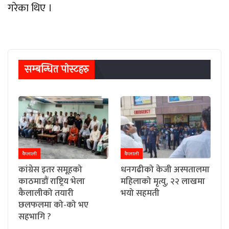
गरेका थिए ।
सम्बन्धित पाेस्टहरु
कैलाली
कैलाली
कांग्रेस इतर समूहको
धनगढीको केजी अस्पतालमा
काठमाडौं राष्ट्रिय भेला
महिलाको मृत्यु, २२ लाखमा
कैलालीको तयारी
भयो सहमती
छलफलमा को-को भए
सहभागि ?