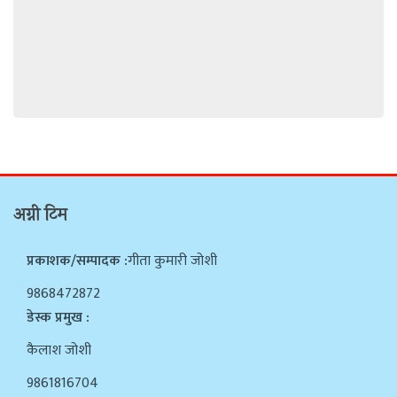
अग्नी टिम
प्रकाशक/सम्पादक :
गीता कुमारी जोशी
9868472872
डेस्क प्रमुख :
कैलाश जोशी
9861816704