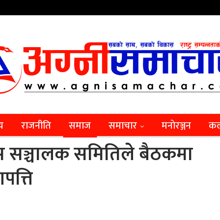
िय
राजनीति
समाज
समाचार
मनाेरञ्जन
कल
म्पस सञ्चालक समितिले बैठकमा
पत्ति