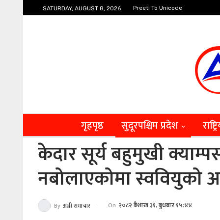
Preeti To Unicode
SATURDAY, AUGUST 8, 2026
गृहपृष्ठ
सुदूरपश्चिम प्रदेश
राष्ट्र
केदार सूर्य बहुमुखी क्या
नबोलाएकोमा स्ववियुको आ
On
२०८२ बैशाख ३१, बुधबार १५:४४
By
अग्नी समाचार