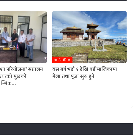
क्यामेरा क्लिक
शा परियोजना’ सञ्चालन
यस बर्ष भदौ १ देखि बडीमालिकामा
पाठेघरको मुखको
मेला तथा पूजा सुरु हुने
रारम्भिक…