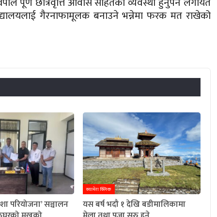
पाले पूर्ण छात्रवृत्ति आवास सहितको व्यवस्था हुनुपर्ने लगायत
विद्यालयलाई गैरनाफामूलक बनाउने भन्नेमा फरक मत राखेको
क्यामेरा क्लिक
शा परियोजना’ सञ्चालन
यस बर्ष भदौ १ देखि बडीमालिकामा
पाठेघरको मुखको
मेला तथा पूजा सुरु हुने