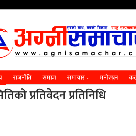
िय
राजनीति
समाज
समाचार
मनाेरञ्जन
कल
ितिको प्रतिवेदन प्रतिनिधि