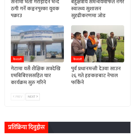
सेनामा भर्ती गराइदिने भन्दै
बहुक्षेत्रीय समन्वयमार्फत नगर
ठगी गर्ने कञ्चनपुरका युवक
स्वास्थ्य सुशासन
पक्राउ
सुदृढीकरणमा जोड
कैलाली
कैलाली
गेटामा यसै शैक्षिक सत्रदेखि
पुर्व प्रधानमन्त्री देउवा साउन
एमबिबिएससहित चार
२६ गते हङकङबाट नेपाल
कार्यक्रम सुरु गरिने
फर्किने
PREV
NEXT
प्रतिक्रिया दिनुहोस