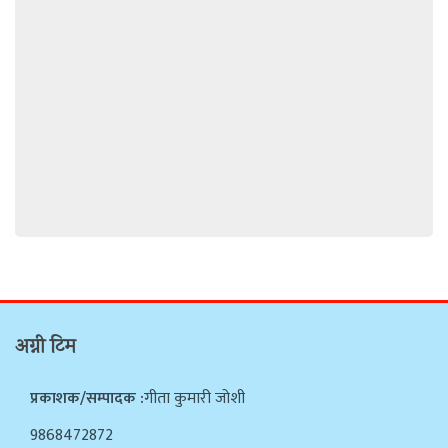
अग्नी टिम
प्रकाशक/सम्पादक :
गीता कुमारी जोशी
9868472872