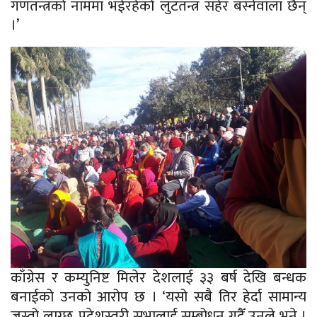
गणतन्त्रको नाममा भईरहेको लुटतन्त्र सहेर बस्नेवाला छैन्
।’
काँग्रेस र कम्युनिष्ट मिलेर देशलाई ३३ बर्ष देखि बन्धक
बनाईको उनको आरोप छ । ‘यसो सबै तिर हेर्दा सामान्य
जस्तो लाग्छ, प्रदेशस्तरी सभालाई सम्बोधन गदैँ उनले भने ।