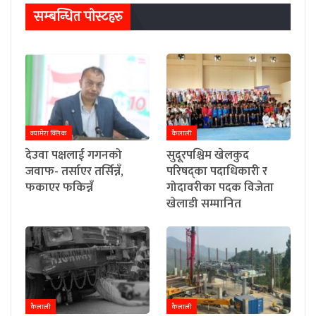
सम्बन्धित पाेस्टहरु
क्यामेरा क्लिक
कैलाली
देउवा पक्षलाई गगनको
सुदूरपश्चिम खेलकुद
जवाफ- तर्साएर तर्सिन्नँ,
परिषद्का पदाधिकारी र
फकाएर फकिन्नँ
गोदावरीका पदक विजेता
खेलाडी सम्मानित
कैलाली
कैलाली