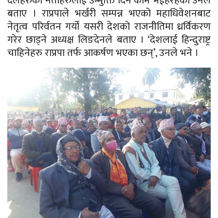
दलहरुका नेताहरुलाई उन्मुक्ति दिने काम भईहरहेको उनले
बताए । राप्रपाले भर्खरी सम्पन्न भएको महाधिवेशनबाट
नेतृत्व परिर्वतन गर्यो यसरी देशको राजनीतिमा ध्रर्विकरण
गरेर छाड्ने अध्यक्ष लिङदेनले बताए । ‘देशलाई हिन्दुराष्ट्र
चाहिनेहरु राप्रपा तर्फ आकर्षण भएका छन्’, उनले भने ।