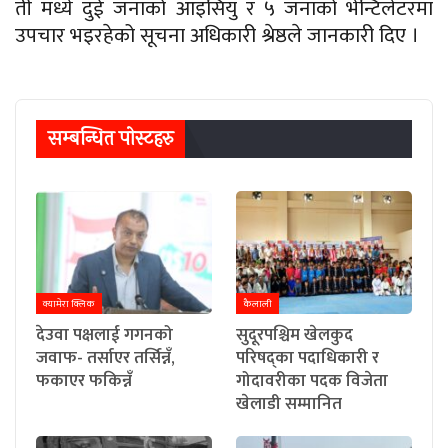
ती मध्ये दुई जनाको आइसियु र ५ जनाको भेन्टिलेटरमा
उपचार भइरहेको सूचना अधिकारी श्रेष्ठले जानकारी दिए ।
सम्बन्धित पाेस्टहरु
क्यामेरा क्लिक
कैलाली
देउवा पक्षलाई गगनको
सुदूरपश्चिम खेलकुद
जवाफ- तर्साएर तर्सिन्नँ,
परिषद्का पदाधिकारी र
फकाएर फकिन्नँ
गोदावरीका पदक विजेता
खेलाडी सम्मानित