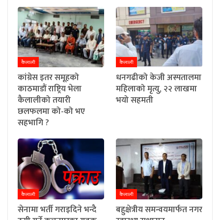
कैलाली
कैलाली
कांग्रेस इतर समूहको
धनगढीको केजी अस्पतालमा
काठमाडौं राष्ट्रिय भेला
महिलाको मृत्यु, २२ लाखमा
कैलालीको तयारी
भयो सहमती
छलफलमा को-को भए
सहभागि ?
कैलाली
कैलाली
सेनामा भर्ती गराइदिने भन्दै
बहुक्षेत्रीय समन्वयमार्फत नगर