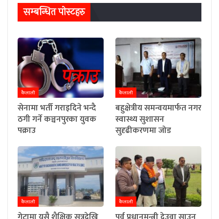
सम्बन्धित पाेस्टहरु
कैलाली
कैलाली
सेनामा भर्ती गराइदिने भन्दै
बहुक्षेत्रीय समन्वयमार्फत नगर
ठगी गर्ने कञ्चनपुरका युवक
स्वास्थ्य सुशासन
पक्राउ
सुदृढीकरणमा जोड
कैलाली
कैलाली
गेटामा यसै शैक्षिक सत्रदेखि
पुर्व प्रधानमन्त्री देउवा साउन