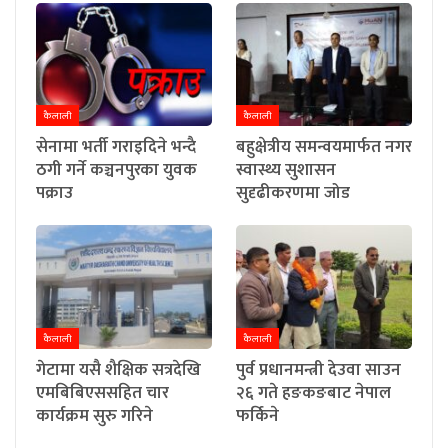
कैलाली
कैलाली
सेनामा भर्ती गराइदिने भन्दै
बहुक्षेत्रीय समन्वयमार्फत नगर
ठगी गर्ने कञ्चनपुरका युवक
स्वास्थ्य सुशासन
पक्राउ
सुदृढीकरणमा जोड
कैलाली
कैलाली
गेटामा यसै शैक्षिक सत्रदेखि
पुर्व प्रधानमन्त्री देउवा साउन
एमबिबिएससहित चार
२६ गते हङकङबाट नेपाल
कार्यक्रम सुरु गरिने
फर्किने