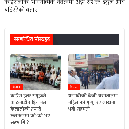
कोइरालाको भावनात्मक नेतृत्वमा अझ सशक्त ढङ्गले अघि
बढिरहेको बताए ।
सम्बन्धित पाेस्टहरु
कैलाली
कैलाली
कांग्रेस इतर समूहको
धनगढीको केजी अस्पतालमा
काठमाडौं राष्ट्रिय भेला
महिलाको मृत्यु, २२ लाखमा
कैलालीको तयारी
भयो सहमती
छलफलमा को-को भए
सहभागि ?