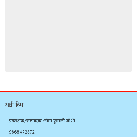
अग्नी टिम
प्रकाशक/सम्पादक :
गीता कुमारी जोशी
9868472872