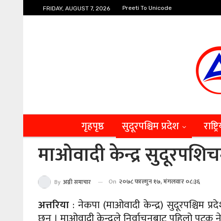
Preeti To Unicode
FRIDAY, AUGUST 7, 2026
गृहपृष्ठ
सुदूरपश्चिम प्रदेश
राष्ट्र
माओवादी केन्द्र सुदूरपशिच
On
२०७८ फाल्गुन १७, मंगलवार ०८:३६
By
अग्नी समाचार
अत्तरिया
: नेकपा (माओवादी केन्द्र) सुदूरपश्चिम 
छन् । माओवादी केन्द्रले निर्वाचनबाट पहिलो पटक ने