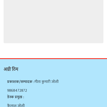
अग्नी टिम
प्रकाशक/सम्पादक :
गीता कुमारी जोशी
9868472872
डेस्क प्रमुख :
कैलाश जोशी