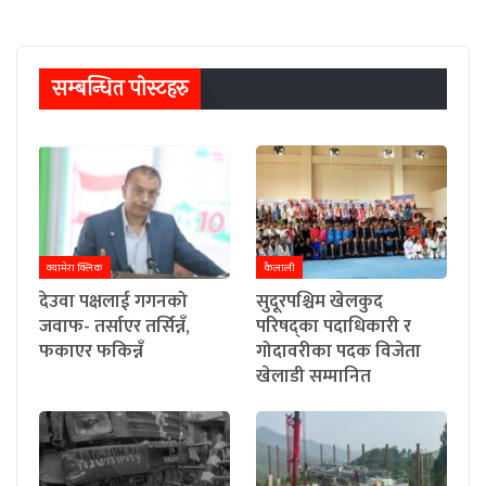
सम्बन्धित पाेस्टहरु
क्यामेरा क्लिक
कैलाली
देउवा पक्षलाई गगनको
सुदूरपश्चिम खेलकुद
जवाफ- तर्साएर तर्सिन्नँ,
परिषद्का पदाधिकारी र
फकाएर फकिन्नँ
गोदावरीका पदक विजेता
खेलाडी सम्मानित