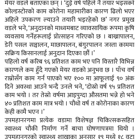
मेयर वडले बताएका छन् । ‘दुई वर्ष पहिले नै तयार भइसक्ने
कोल्डस्टोरको काम कोरोना महामारीका कारण ढिलो भएर
अहिले उपकरण ल्याउने तयारी भइरहेको छ’ नगर प्रमुख
वडले भने, ‘अनुदानको माध्यमबाट व्यावसायिक रूपमा कृषि
व्यवसाय गर्नेहरूलाई प्रोत्साहन गरिएको छ । बाख्रापालन,
डेरी पसल सञ्चालन, माछापालन, बंगुरपालन जस्ता काममा
सक्रिय किसानलाई अनुदान दिएका छौं ।’
पहिलो वर्ष करिब ९६ प्रतिशत काम भए पनि विस्तारै विभिन्न
कारणले कम हुँदै गएको मेयर वडको अनुभव छ । पाँच वर्ष
राम्रोसँग काम गर्न पाएको भए १०० मा आफूलाई ९० अंक
दिने अवस्था आउने भन्दै उनले भने, ‘दोस्रो वर्ष ९५ प्रतिशत
काम भयो । तर तेस्रो वर्षमा आइपुग्दा औसतमा भन्ने हो भने
४० प्रतिशत काम मात्र भयो । चौथो वर्ष त कोरोनाका कारण
केही कामै भएन ।’
उपमहानरगमा प्रत्येक वडामा विशेषज्ञ चिकित्सकसहित
स्वास्थ्य चौकी निर्माण गर्ने बाचा घोषणापत्रमा थियो ।
उपमहानगरको स्वास्थ्य शाखाका अनुसार १९ मध्ये १८ वटा