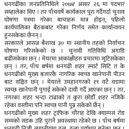
धनगढीका जनप्रतिनिधिले २०७४ असार २६ मा पदभार
सम्हालेका थिए । तर पाँचवर्षे कार्यकाल पूरा गर्दैगर्दा चुनाव
घोषणा पत्रमा गरेका बाचाहरू मात्र होइन, पहिलो
कार्यपालिका बैठकबाट गरेका निर्णय समेत कार्यान्वयन
हुनसकेका छैनन् ।
सरकारले आसन्न बैशाख ३० मा स्थानीय तहको निर्वाचन
घोषणा गरिसकेको छ । चुनावी गतिविधि अगाडि
बढीसकेका छन् । मेयरमा आकांक्षीहरु प्रचारमा जुटिसकेका
छन् । तर, पाँच बर्षमा धनगढी शहर स्मार्ट सिटि त के
धनगढीको मुख्य बजारकै नागरिक स्वच्छ खानेपानी पीउन
बाट वञ्चित छन् । मेयरले उमहानगरको १९ वटै वडामा
स्वच्छ खानेपानी पुगाई सकेको दावी गदैँ आएका छन् । तर,
नगरका शहर भन्दा टाढाको त कुरा छोडौँ शहर नजिकै
रहेका वस्तीमा पनि स्वच्छ पानी पुग्न सकेको छैन् ।
धनगढीको मुख्य शहर ट्राफिक चौराह देखि क्याम्पस रोड
सम्मको सडक उहि पुरानै अवस्थामा रहेको छ । पाँच बर्षमा
धनगढी निजी लगानीयमा ठूल–ठूला पूर्वाधार बनेका छन् ।