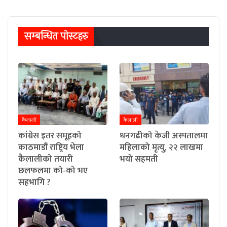
सम्बन्धित पाेस्टहरु
कैलाली
कैलाली
कांग्रेस इतर समूहको
धनगढीको केजी अस्पतालमा
काठमाडौं राष्ट्रिय भेला
महिलाको मृत्यु, २२ लाखमा
कैलालीको तयारी
भयो सहमती
छलफलमा को-को भए
सहभागि ?