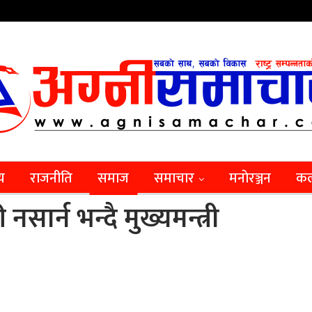
िय
राजनीति
समाज
समाचार
मनाेरञ्जन
कल
ार्न भन्दै मुख्यमन्त्री