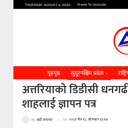
Preeti To Unicode
THURSDAY, AUGUST 6, 2026
गृहपृष्ठ
सुदूरपश्चिम प्रदेश
राष्ट्र
अत्तरियाको डिडीसी धनगढी नस
शाहलाई ज्ञापन पत्र
On
२०८१ चैत्र १८, सोमबार १३:१७
By
अग्नी समाचार