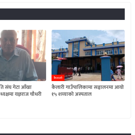
कैलाली
योति संघ गेटा आँखा
कैलारी गाउँपालिकामा सञ्चालनमा आयो
यक्षमा यज्ञराज चौधरी
१५ शय्याको अस्पताल