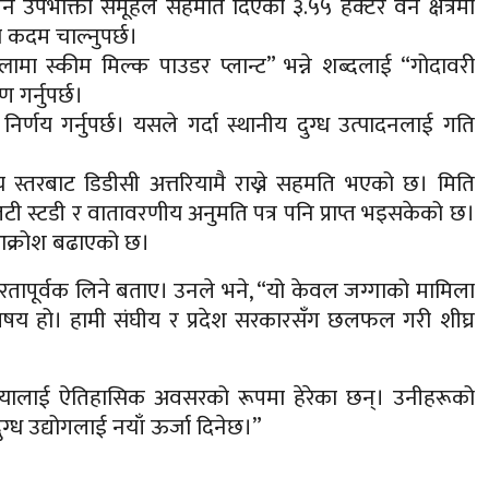
न उपभोक्ता समूहले सहमति दिएको ३.५५ हेक्टर वन क्षेत्रमा
्त कदम चाल्नुपर्छ।
्लामा स्कीम मिल्क पाउडर प्लान्ट” भन्ने शब्दलाई “गोदावरी
 गर्नुपर्छ।
ी निर्णय गर्नुपर्छ। यसले गर्दा स्थानीय दुग्ध उत्पादनलाई गति
य स्तरबाट डिडीसी अत्तरियामै राख्ने सहमति भएको छ। मिति
 स्टडी र वातावरणीय अनुमति पत्र पनि प्राप्त भइसकेको छ।
ीय आक्रोश बढाएको छ।
 गम्भीरतापूर्वक लिने बताए। उनले भने, “यो केवल जग्गाको मामिला
ो विषय हो। हामी संघीय र प्रदेश सरकारसँग छलफल गरी शीघ्र
तिक्रियालाई ऐतिहासिक अवसरको रूपमा हेरेका छन्। उनीहरूको
दुग्ध उद्योगलाई नयाँ ऊर्जा दिनेछ।”