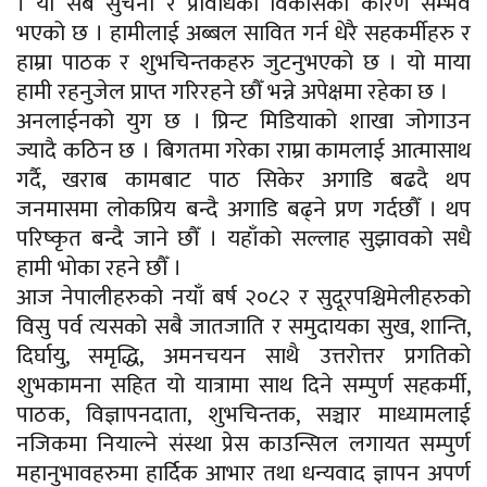
। यो सबै सुचना र प्रविधिको विकासका कारण सम्भव
भएको छ । हामीलाई अब्बल सावित गर्न धेरै सहकर्मीहरु र
हाम्रा पाठक र शुभचिन्तकहरु जुटनुभएको छ । यो माया
हामी रहनुजेल प्राप्त गरिरहने छौँ भन्ने अपेक्षमा रहेका छ ।
अनलाईनको युग छ । प्रिन्ट मिडियाको शाखा जोगाउन
ज्यादै कठिन छ । बिगतमा गरेका राम्रा कामलाई आत्मासाथ
गर्दै, खराब कामबाट पाठ सिकेर अगाडि बढदै थप
जनमासमा लोकप्रिय बन्दै अगाडि बढ्ने प्रण गर्दछौँ । थप
परिष्कृत बन्दै जाने छौँ । यहाँको सल्लाह सुझावको सधै
हामी भोका रहने छौँ ।
आज नेपालीहरुको नयाँ बर्ष २०८२ र सुदूरपश्चिमेलीहरुको
विसु पर्व त्यसको सबै जातजाति र समुदायका सुख, शान्ति,
दिर्घायु, समृद्धि, अमनचयन साथै उत्तरोत्तर प्रगतिको
शुभकामना सहित यो यात्रामा साथ दिने सम्पुर्ण सहकर्मी,
पाठक, विज्ञापनदाता, शुभचिन्तक, सञ्चार माध्यामलाई
नजिकमा नियाल्ने संस्था प्रेस काउन्सिल लगायत सम्पुर्ण
महानुभावहरुमा हार्दिक आभार तथा धन्यवाद ज्ञापन अपर्ण