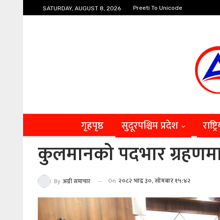
Preeti To Unicode
SATURDAY, AUGUST 8, 2026
गृहपृष्ठ
सुदूरपश्चिम प्रदेश
राष्ट्र
कुलमानको पदभार ग्रहणमा घु
On
२०८२ भाद्र ३०, सोमबार १५:४२
By
अग्नी समाचार