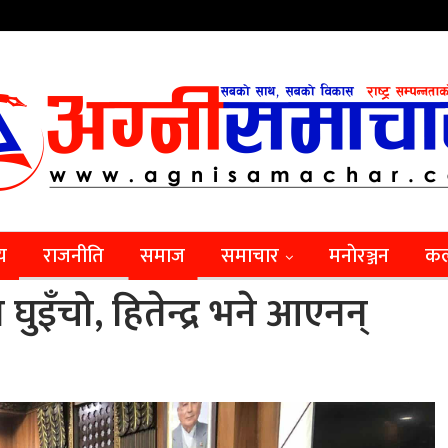
िय
राजनीति
समाज
समाचार
मनाेरञ्जन
कल
इँचो, हितेन्द्र भने आएनन्