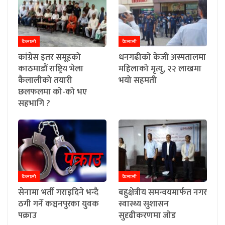
कैलाली
कैलाली
कांग्रेस इतर समूहको
धनगढीको केजी अस्पतालमा
काठमाडौं राष्ट्रिय भेला
महिलाको मृत्यु, २२ लाखमा
कैलालीको तयारी
भयो सहमती
छलफलमा को-को भए
सहभागि ?
कैलाली
कैलाली
सेनामा भर्ती गराइदिने भन्दै
बहुक्षेत्रीय समन्वयमार्फत नगर
ठगी गर्ने कञ्चनपुरका युवक
स्वास्थ्य सुशासन
पक्राउ
सुदृढीकरणमा जोड