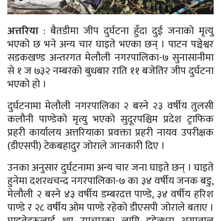
अत्तरिया
: बैतडीमा जीप दुर्घटना हुँदा दुई जनाको मृत्यु
भएको छ भने अन्य चार घाइते भएका छन् । पाटन पञ्चेश्वर
सडकखण्ड अन्तरगत मेलौली नगरपालिका-७ सुनासानीमा
से १ ज ७३२ नम्बरको बुधबार राति ११ बजेतिर जीप दुर्घटना
भएको हो ।
दुर्घटनामा मेलौली नगरपालिका २ बस्ने २३ वर्षीय तुलसी
कलौनी पाण्डेको मृत्यु भएको सुदूरपश्चिम प्रदेश ट्राफिक
प्रहरी कार्यालय अत्तरियाका प्रवक्ता प्रहरी नायव उपरीक्षक
(डीएसपी) टेकबहादुर जोराले जानकारी दिए ।
उनका अनुसार दुर्घटनामा अन्य चार जना घाइते छन् । घाइते
हुनेमा दशरथचन्द नगरपालिका-७ का ३४ वर्षीय जनक बडु,
मेलौली २ बस्ने ४३ वर्षीय डम्बरदत्त पाण्डे, ३४ वर्षीय हरिश
पाण्डे र २८ वर्षीय ओम पाण्डे रहेको डीएसपी जोराले बताए ।
घाइतेहरूलाई थप उपचारका लागि डडेल्धुरा अस्पताल