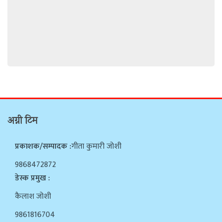
अग्नी टिम
प्रकाशक/सम्पादक :
गीता कुमारी जोशी
9868472872
डेस्क प्रमुख :
कैलाश जोशी
9861816704