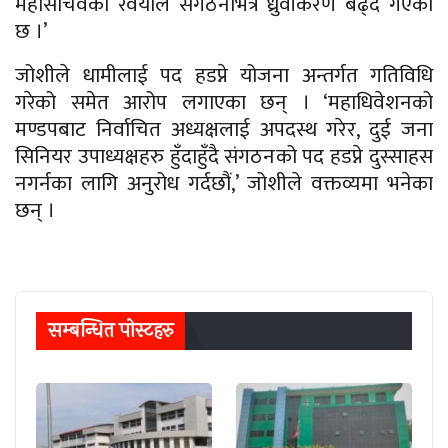
महासचिवको रवैयाले संगठनभित्र ध्रुवीकरण बढ्दै गएको
छ ।’
जोशीले धामीलाई पद हडप्ने योजना अन्तर्गत गतिविधि
गरेको समेत आरोप लगाएका छन् । ‘महाधिवेशनको
मण्डपबाट निर्वाचित अध्यक्षलाई अपदस्थ गरेर, दुई जना
सिनियर उपाध्यक्षहरु हुँदाहुँदै संगठनको पद हडप्ने दुस्साहस
नगर्नका लागि अनुरोध गर्दछौं,’ जोशीले वक्तव्यमा भनेका
छन् ।
सम्बन्धित पाेस्टहरु