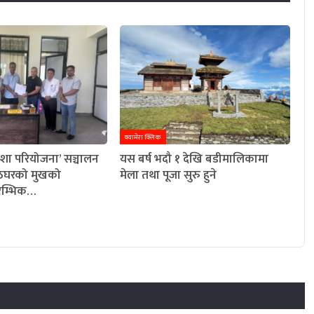
क्यामेरा क्लिक
शा परियोजना’ सञ्चालन
यस बर्ष भदौ १ देखि बडीमालिकामा
पाठेघरको मुखको
मेला तथा पूजा सुरु हुने
रारम्भिक…