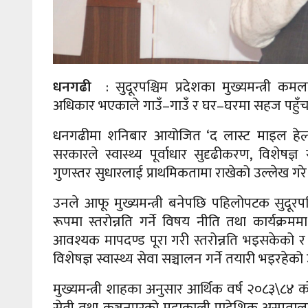
धनगढी
: सुदूरपश्चिम प्रदेशका मुख्यमन्त्री क
अधिकार भएकाले गाउँ–गाउँ र घर–घरमा सहज पहुँच सु
धनगढीमा शनिबार आयोजित ‘द लास्ट माइल हेल्थ स
सरकारले स्वास्थ्य पूर्वाधार सुदृढीकरण, विशेषज्
गुणस्तर सुधारलाई प्राथमिकतामा राखेको उल्लेख गरे
उनले आफू मुख्यमन्त्री बनेपछि पहिलोपटक सुदूर
रूपमा स्तरोन्नति गर्ने विषय नीति तथा कार्यक्
आवश्यक मापदण्ड पूरा गरी स्तरोन्नति भइसकेको 
विशेषज्ञ स्वास्थ्य सेवा सञ्चालन गर्ने तयारी भइरहेक
मुख्यमन्त्री शाहका अनुसार आर्थिक वर्ष २०८३\८४ 
सेती तथा कञ्चनपुरको महाकाली प्रादेशिक अस्पतालल